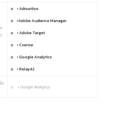
o • Adnuntius
o •Adobe Audience Manager
ละ
o • Adobe Target
ัด
o • Cxense
o • Google Analytics
o • Relay42
ื่อ
o • Google Analytics