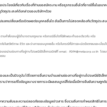
ระโยชน์เกี่ยวกับเรื่องที่ท่านขอสมัครงาน หรือธุรกรรมอื่นใดที่อาจมีขึ้นในอนาค
รลุวัตถุประสงค์ดังกล่าวของบริษัทฯด้วย
ไปแลกเปลี่ยนหรือเปิดเผยต่อบุคคลอื่นใด อันเป็นการไม่สอดคล้องกับวัตถุประส
ตามคำสั่งของผู้มีอำนาจตามกฎหมาย หรือกรณีอื่นใดที่มีลักษณะทำนองเดียวกัน หรือ
ัยในสวัสดิภาพ ชีวิต และร่างกายของบุคคลอื่น หรือในกรณีที่มีการละเมิดข้อตกลงและเงื่อนไ
ร้องขอผ่านช่องทางที่อยู่ทางไปรษณีย์อิเล็กทรอนิกส์ที่ email : PDPA@metacorp.co.th โด
ิดชอบ
องและเป็นปัจจุบัน ได้โดยการยื่นความจำนงผ่านช่องทางที่อยู่ทางไปรษณีย์อิเล
ทราบว่าการแก้ไขข้อมูลบางรายการจะมีผลสมบูรณ์ก็ต่อเมื่อมีการยืนยันความถูกต้
ักษาความลับและความปลอดภัยของข้อมูลข่าวสาร ซึ่งรวมถึงการกำหนดสิทธิในการเข้