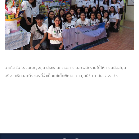
นายโสรัจ โรจนเบญจกุล ประธานกรรมการ และพนักงานได้ให้การสนับสนุน
บริจาคเงินและสิ่งของที่จำเป็นแก่เด็กพิเศษ ณ มูลนิธิสถาบันแสงสว่าง