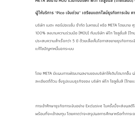
META ลงนาม MOU ร่วมกับบริษัท พิโก โซลูชั่นส์ (ไทยแลนด์) 
ผู้ให้บริการ “Pico เงินด่วน” เตรียมแตกไลน์ธุรกิจการเงิน ค
บริษัท เมตะ คอร์ปอเรชั่น จำกัด (มหาชน) หรือ META โดยนาย ศุภศ
100% ลงนามความร่วมมือ (MOU) กับบริษัท พิโก โซลูชั่นส์ (ไทยแ
ประสบความสำเร็จกว่า 5 ปี ด้วยเล็งเห็นโอกาสขยายธุรกิจการเงิน 
แก้ไขปัญหาหนี้นอกระบบ
โดย META มีแผนการพัฒนาผลงานของบริษัทให้เติบโตมากขึ้น ผ่
ละเอียดถี่ถ้วน ซึ่งรูปแบบธุรกิจของ บริษัท พิโก โซลูชั่นส์ (
การเข้าศึกษาธุรกิจการเงินอย่าง Exclusive ในครั้งนี้จะส่งผล
พร้อมที่จะเข้าลงทุน โดยคาดว่าจะสรุปผลการศึกษาหรือทำการเจรจา