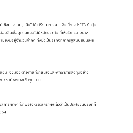
” ซึ่งประกอบธุรกิจให้คำปรึกษาทางการเงิน ที่ทาง META ถือหุ้น
่อยสินเชื่อบุคคลแบบไม่มีหลักประกัน ที่ให้บริการมาอย่าง
ยังมีอยู่จำนวนจำกัด ทั้งยังเป็นธุรกิจที่ภาครัฐสนับสนุนเพื่อ
ารเงิน จึงมองหาโอกาสที่น่าสนใจและศึกษาการลงทุนอย่าง
วามร่วมมืออย่างเต็มรูปแบบ
การศึกษาที่น่าพอใจหรือวิเคราะห์แล้วว่าเป็นประโยชน์บริษัทก็
2564