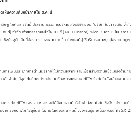
จำกัด
าดเห็นความคืบหน้าภายใน ต.ค. นี้
ิษฏ์ โภคินจารุรัศมิ์ ประธานกรรมการบริหาร ส่งบริษัทย่อย “บริษัท โนว่า เอเชีย จำกัด
ลนด์) จำกัด เจ้าของธุรกิจพิโกไฟแนนซ์ ( PICO Finance) “Pico เงินด่วน” ให้บริการปล
ซึ่งปัจจุบันเป็นที่ต้องการของตลาดมากขึ้น ในขณะที่ผู้ให้บริการอย่างถูกต้องตามกฎหมาย
านการเพิ่มประเภทการดำเนินธุรกิจให้มีความหลากหลายเพื่อสร้างความแข็งแกร่งด้านก
ไทยแลนด์) จำกัด มีจุดเด่นที่ตอบโจทย์ความต้องการของทาง META จึงตัดสินใจเข้าลงนามค
ดีโดยตรงต่อ META เพราะนอกจากจะได้ศึกษางานที่บริษัทกำลังสนใจในเชิงลึกแล้ว หากมีผล
หารือกับ พิโก โซลูชั่นส์ ได้ภายในเดือนตุลาคมนี้ ซึ่งจะรับรู้รายได้และผลกำไรในปี 